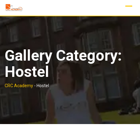
Skip
to
content
Gallery Category:
Hostel
CRC Academy
-
Hostel