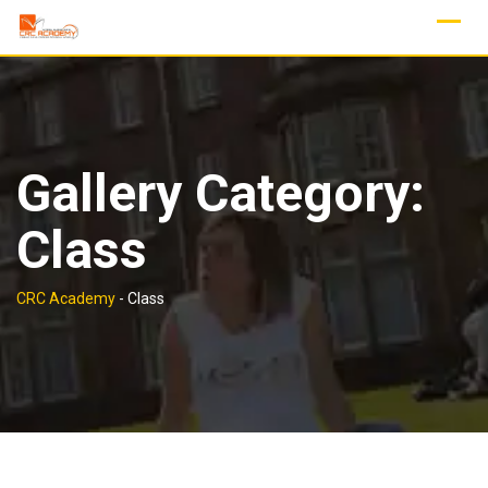
Skip
to
content
Gallery Category:
Class
CRC Academy
-
Class