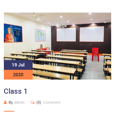
19 Jul
2020
Class 1
By
admin
(0)
Comment